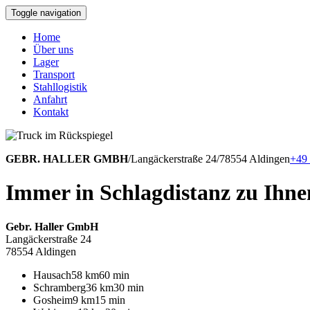
Toggle navigation
Home
Über uns
Lager
Transport
Stahllogistik
Anfahrt
Kontakt
GEBR. HALLER GMBH
/
Langäckerstraße 24
/
78554 Aldingen
+49 
Immer in Schlagdistanz zu Ihne
Gebr. Haller GmbH
Langäckerstraße 24
78554 Aldingen
Hausach
58 km
60 min
Schramberg
36 km
30 min
Gosheim
9 km
15 min