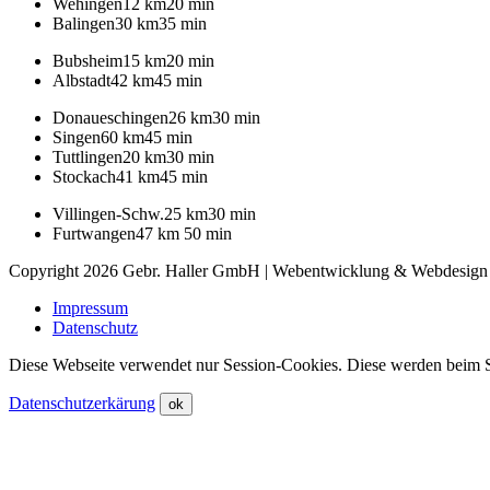
Wehingen
12 km
20 min
Balingen
30 km
35 min
Bubsheim
15 km
20 min
Albstadt
42 km
45 min
Donaueschingen
26 km
30 min
Singen
60 km
45 min
Tuttlingen
20 km
30 min
Stockach
41 km
45 min
Villingen-Schw.
25 km
30 min
Furtwangen
47 km
50 min
Copyright 2026 Gebr. Haller GmbH | Webentwicklung & Webdesig
Impressum
Datenschutz
Diese Webseite verwendet nur Session-Cookies. Diese werden beim S
Datenschutzerkärung
ok